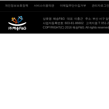
개인정보보호정책
서비스이용약관
이메일무단수집거부
관리자로그
상호명: 해송F&G 대표: 이충근 주소: 부산 서구 
사업자등록번호: 603-81-86602 고객지원 T: 051-231-
COPYRIGHT(C) 2016 해송F&G. All rights reserv