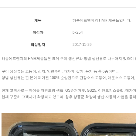
제목
해송에프엔지의 HMR 제품들입니다.
작성자
bk254
작성일자
2017-11-29
해송에프엔지의 HMR제품들은 크게 구이 생선류와 양념 생선류로 나누어져 있으며 총
구이 생선류는 고등어, 삼치, 임연수어, 가자미, 갈치, 꽁치 등 총 6종이며...
양념 생선류는 핀 본이 제거된 100% 순살만으로 간장소스 고등어, 매운소스 고등어,
현재 고객사로는 아이쿱 자연드림 생협, GS슈퍼마켓, GS25, 이랜드킴스클럽, 메가마
현재 꾸준히 고객사가 확장되고 있으며, 향후 상품군 확장과 생산 자동화 사업을 통