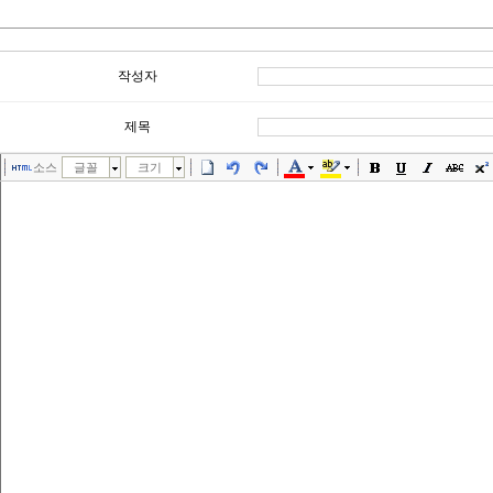
작성자
제목
소스
글꼴
크기