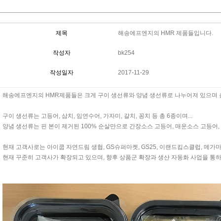
제목
해송에프엔지의 HMR 제품들입니다.
작성자
bk254
작성일자
2017-11-29
해송에프엔지의 HMR제품들은 크게 구이 생선류와 양념 생선류로 나누어져 있으며 총
구이 생선류는 고등어, 삼치, 임연수어, 가자미, 갈치, 꽁치 등 총 6종이며...
양념 생선류는 핀 본이 제거된 100% 순살만으로 간장소스 고등어, 매운소스 고등어,
현재 고객사로는 아이쿱 자연드림 생협, GS슈퍼마켓, GS25, 이랜드킴스클럽, 메가마
현재 꾸준히 고객사가 확장되고 있으며, 향후 상품군 확장과 생산 자동화 사업을 통