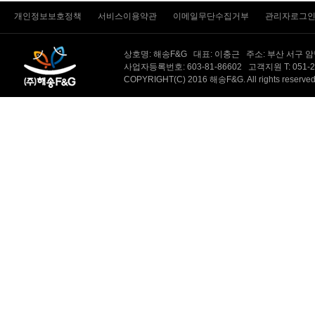
개인정보보호정책
서비스이용약관
이메일무단수집거부
관리자로그
상호명: 해송F&G 대표: 이충근 주소: 부산 서구 
사업자등록번호: 603-81-86602 고객지원 T: 051-231-
COPYRIGHT(C) 2016 해송F&G. All rights reserv